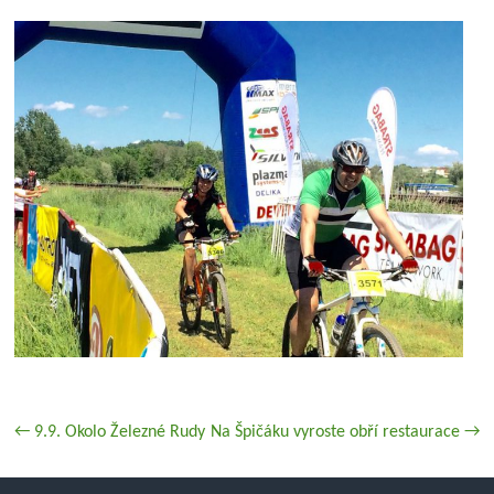
←
9.9. Okolo Železné Rudy
Na Špičáku vyroste obří restaurace
→